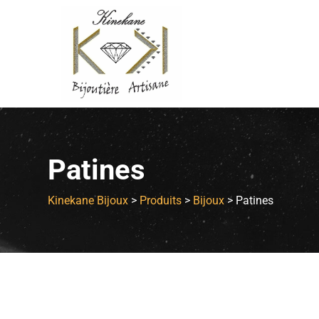
Patines
Kinekane Bijoux
>
Produits
>
Bijoux
>
Patines